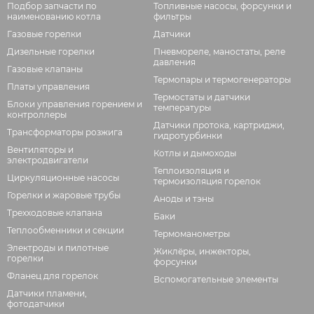
Подбор запчасти по
Топливные насосы, форсунки и
наименованию котла
фильтры
Газовые горелки
Датчики
Дизельные горелки
Пневмореле, маностаты, реле
давления
Газовые клапаны
Термопары и термогенераторы
Платы управления
Термостаты и датчики
Блоки управления горением и
температуры
контроллеры
Датчики протока, картриджи,
Трансформаторы розжига
гидротурбинки
Вентиляторы и
Котлы и дымоходы
электродвигатели
Теплоизоляция и
Циркуляционные насосы
термоизоляция горелок
Горелки и жаровые трубы
Аноды и тэны
Трехходовые клапана
Баки
Теплообменники и секции
Термоманометры
Электроды и пилотные
Жиклёры, инжекторы,
горелки
форсунки
Фланец для горелок
Вспомогательные элементы
Датчики пламени,
фотодатчики