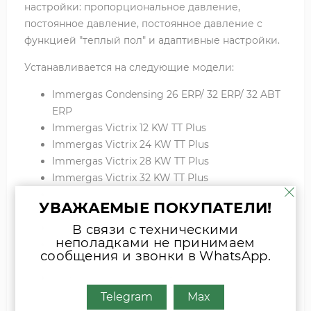
настройки: пропорциональное давление,
постоянное давление, постоянное давление с
функцией "теплый пол" и адаптивные настройки.
Устанавливается на следующие модели:
Immergas Condensing 26 ERP/ 32 ERP/ 32 ABT
ERP
Immergas Victrix 12 KW TT Plus
Immergas Victrix 24 KW TT Plus
Immergas Victrix 28 KW TT Plus
Immergas Victrix 32 KW TT Plus
Immergas Victrix 35 KW TT Plus
УВАЖАЕМЫЕ ПОКУПАТЕЛИ!
Immergas Victrix 24 TT ERP
Immergas Victrix 32 TT ERP
В связи с техническими
неполадками не принимаем
Immergas Victrix Maior 28 TT/ 35 TT/ 35 TT plus
сообщения и звонки в WhatsApp.
Immergas Victrix Zeus Superior 26 ERP/ 32 ERP
Immergas Victrix Tera 28
Telegram
Max