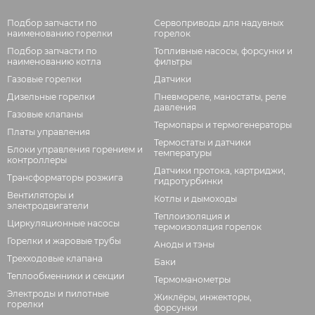
Подбор запчасти по
Сервоприводы для надувных
наименованию горелки
горелок
Подбор запчасти по
Топливные насосы, форсунки и
наименованию котла
фильтры
Газовые горелки
Датчики
Дизельные горелки
Пневмореле, маностаты, реле
давления
Газовые клапаны
Термопары и термогенераторы
Платы управления
Термостаты и датчики
Блоки управления горением и
температуры
контроллеры
Датчики протока, картриджи,
Трансформаторы розжига
гидротурбинки
Вентиляторы и
Котлы и дымоходы
электродвигатели
Теплоизоляция и
Циркуляционные насосы
термоизоляция горелок
Горелки и жаровые трубы
Аноды и тэны
Трехходовые клапана
Баки
Теплообменники и секции
Термоманометры
Электроды и пилотные
Жиклёры, инжекторы,
горелки
форсунки