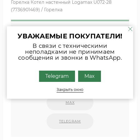
Горелка Котел настенный Logamax U072-28
(7736901469) / Горелка
Если вы затрудняетесь с выбором
УВАЖАЕМЫЕ ПОКУПАТЕЛИ!
комплектующих, присылайте фото
В связи с техническими
шильда оборудования или запчасти
неполадками не принимаем
удобным для Вас способом
сообщения и звонки в WhatsApp.
Наши специалисты свяжутся с Вами.
Telegram
Max
INFO@ZIPKOTLY.RU
Закрыть окно
MAX
TELEGRAM