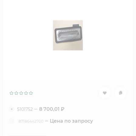
8 700,01
₽
S101752
Цена по запросу
87186442700