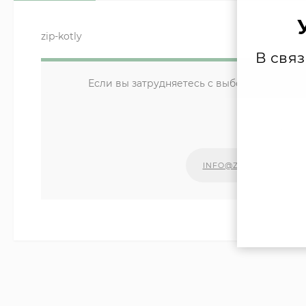
zip-kotly
В свя
Если вы затрудняетесь с выбором компле
уд
Наши сп
INFO@ZIPKOTLY.RU