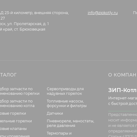
АД 23-й километр, внешняя сторона,
info@zipkotly.ru
П
 27
ск, ул. Пролетарская, д. 1
 край, ст. Брюховецкая
АТАЛОГ
О КОМПА
дбор запчасти по
Сервоприводы для
ЗИП-Кот
именованию горелки
надувных горелок
Интернет-мага
дбор запчасти по
Топливные насосы,
с быстрой дос
именованию котла
форсунки и фильтры
зовые горелки
Датчики
Представленна
носит информ
зельные горелки
Пневмореле, маностаты,
реле давления
и не является
зовые клапаны
определяемой
Термопары и
аты управления
Статьи 437(2)