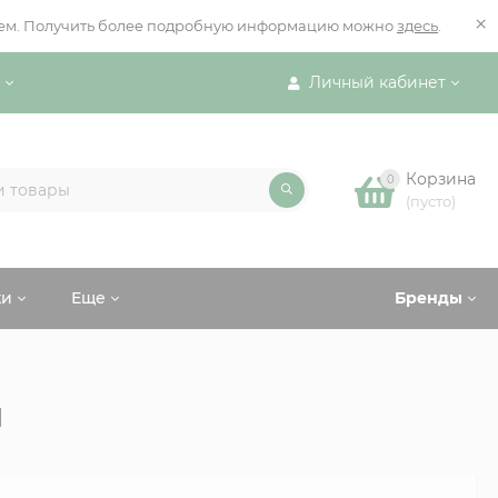
×
ением. Получить более подробную информацию можно
здесь
.
Личный кабинет
Корзина
0
(пусто)
ки
Еще
Бренды
и