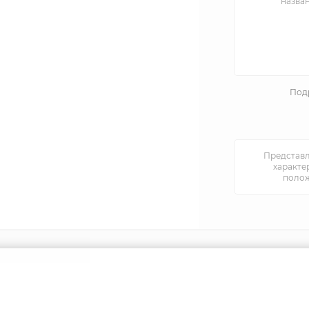
назва
Подр
Представл
характе
полож