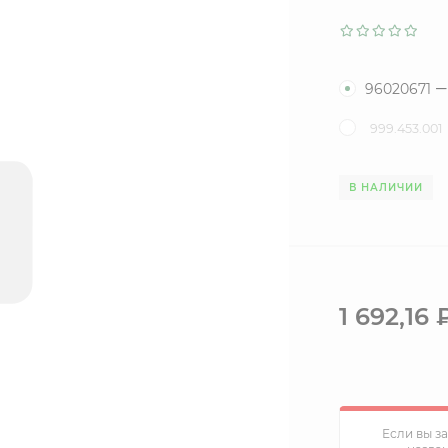
96020671
999.453.001
В НАЛИЧИИ
1 692,16
Если вы з