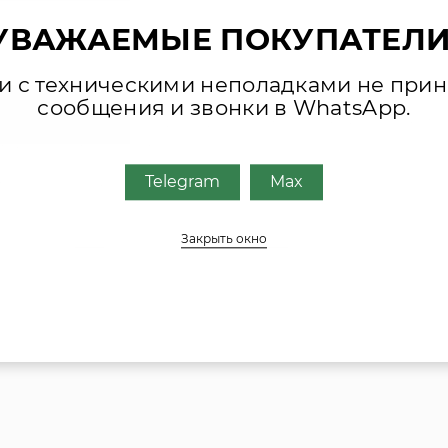
УВАЖАЕМЫЕ ПОКУПАТЕЛИ
зи с техническими неполадками не при
сообщения и звонки в WhatsApp.
ктующих, присылайте фото шильда оборудования или запча
обным для Вас способом
Telegram
Max
ециалисты свяжутся с Вами.
Закрыть окно
MAX
TELEGRAM