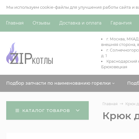
Мы используем cookie-файлы для улучшения работы сайта и 
Главная
Отзывы
Доставка и оплата
Гарантия
г. Москва, МКАД
внешняя сторона, в
г. Солнечногорс
д. 1
Краснодарский к
Брюховецкая
Подбор запчасти по наименованию горелки
Подб
Главная
Крюк д
КАТАЛОГ ТОВАРОВ
Крюк д