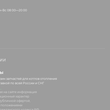
н-Вс 08:00—20:00
НИИ
лы
зин запчастей для котлов отопления
тавкой по всей России и СНГ
я на сайте информация
ационный характер
 публичной офертой,
 положениями
 Гражданского кодекса РФ