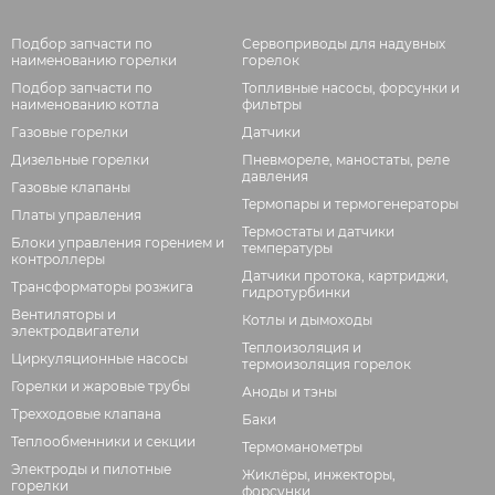
Подбор запчасти по
Сервоприводы для надувных
наименованию горелки
горелок
Подбор запчасти по
Топливные насосы, форсунки и
наименованию котла
фильтры
Газовые горелки
Датчики
Дизельные горелки
Пневмореле, маностаты, реле
давления
Газовые клапаны
Термопары и термогенераторы
Платы управления
Термостаты и датчики
Блоки управления горением и
температуры
контроллеры
Датчики протока, картриджи,
Трансформаторы розжига
гидротурбинки
Вентиляторы и
Котлы и дымоходы
электродвигатели
Теплоизоляция и
Циркуляционные насосы
термоизоляция горелок
Горелки и жаровые трубы
Аноды и тэны
Трехходовые клапана
Баки
Теплообменники и секции
Термоманометры
Электроды и пилотные
Жиклёры, инжекторы,
горелки
форсунки