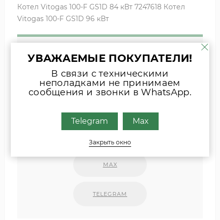
Котел Vitogas 100-F GS1D 84 кВт 7247618 Котел
Vitogas 100-F GS1D 96 кВт
Если вы затрудняетесь с выбором
УВАЖАЕМЫЕ ПОКУПАТЕЛИ!
комплектующих, присылайте фото
В связи с техническими
шильда оборудования или запчасти
неполадками не принимаем
удобным для Вас способом
сообщения и звонки в WhatsApp.
Наши специалисты свяжутся с Вами.
Telegram
Max
INFO@ZIPKOTLY.RU
Закрыть окно
MAX
TELEGRAM