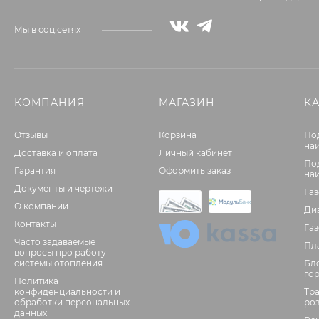
Мы в соц.сетях
КОМПАНИЯ
МАГАЗИН
К
Отзывы
Корзина
По
на
Доставка и оплата
Личный кабинет
По
Гарантия
Оформить заказ
на
Документы и чертежи
Га
О компании
Ди
Контакты
Га
Часто задаваемые
Пл
вопросы про работу
системы отопления
Бл
го
Политика
конфиденциальности и
Тр
обработки персональных
ро
данных