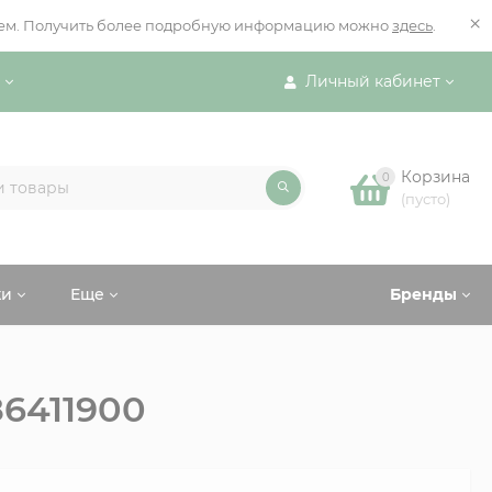
×
ением. Получить более подробную информацию можно
здесь
.
Личный кабинет
Корзина
0
(пусто)
ки
Еще
Бренды
86411900