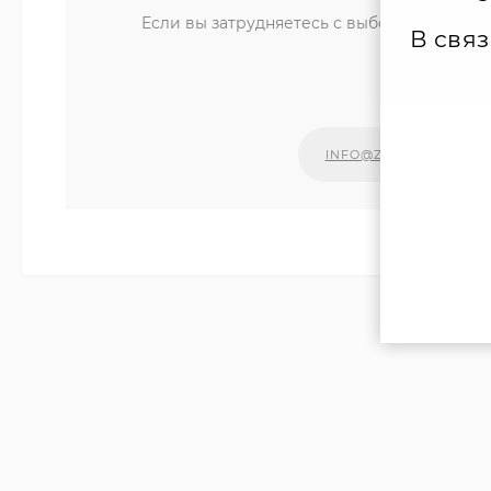
Если вы затрудняетесь с выбором компле
В свя
уд
Наши сп
INFO@ZIPKOTLY.RU