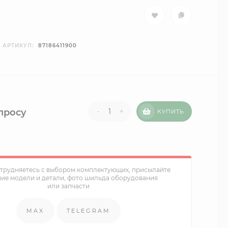
АРТИКУЛ:
87186411900
-
+
просу
КУПИТЬ
атрудняетесь с выбором комплектующих, присылайте
ние модели и детали, фото шильда оборудования
или запчасти
MAX
TELEGRAM