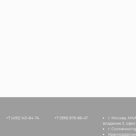
+7 (495) 145-84-74
+7 (999) 876-86-47
г. Москва, МК
владение 3, офис
г. Солнечногор
Краснодарский