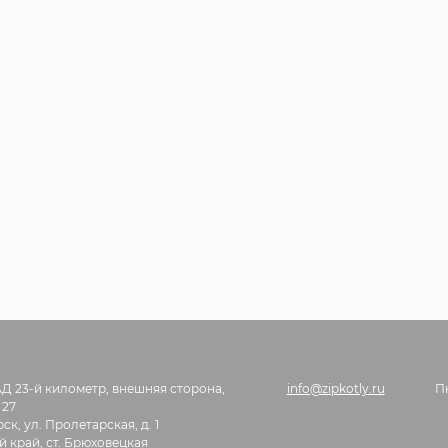
АД 23-й километр, внешняя сторона,
info@zipkotly.ru
П
 27
ск, ул. Пролетарская, д. 1
 край, ст. Брюховецкая