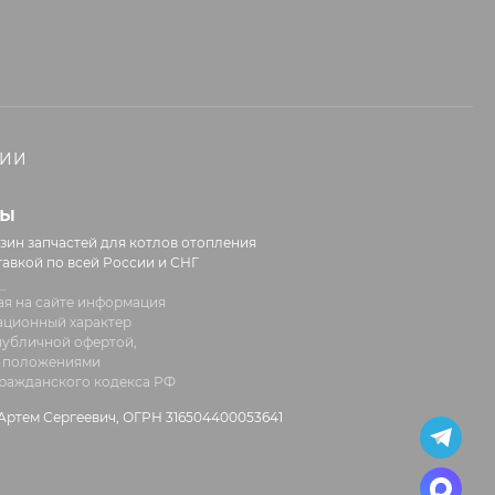
НИИ
лы
зин запчастей для котлов отопления
тавкой по всей России и СНГ
я на сайте информация
ационный характер
 публичной офертой,
 положениями
 Гражданского кодекса РФ
ртем Сергеевич, ОГРН 316504400053641