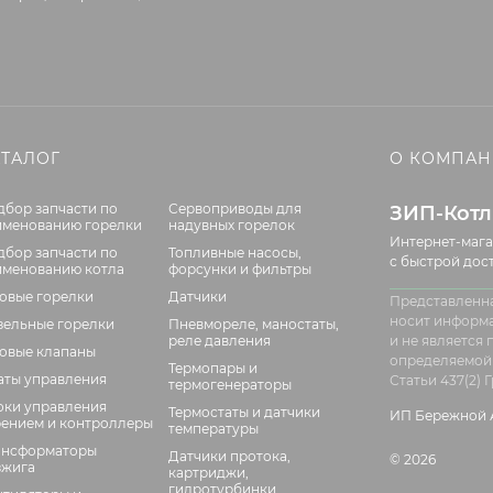
АТАЛОГ
О КОМПА
дбор запчасти по
Сервоприводы для
ЗИП-Кот
именованию горелки
надувных горелок
Интернет-мага
дбор запчасти по
Топливные насосы,
с быстрой дос
именованию котла
форсунки и фильтры
зовые горелки
Датчики
Представленна
носит информ
зельные горелки
Пневмореле, маностаты,
реле давления
и не является
зовые клапаны
определяемой
Термопары и
аты управления
Статьи 437(2)
термогенераторы
оки управления
Термостаты и датчики
ИП Бережной А
рением и контроллеры
температуры
ансформаторы
Датчики протока,
© 2026
зжига
картриджи,
гидротурбинки