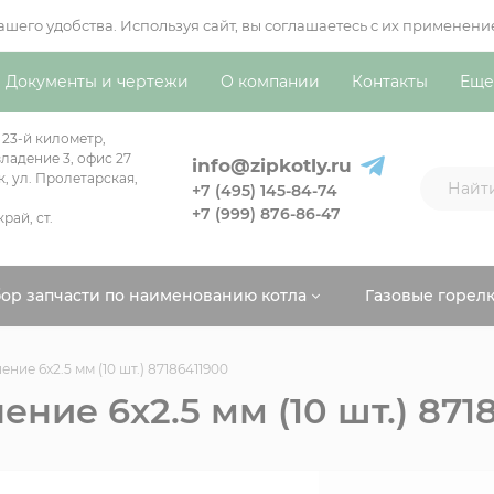
вашего удобства. Используя сайт, вы соглашаетесь с их примен
Документы и чертежи
О компании
Контакты
Еще
 23-й километр,
ладение 3, офис 27
info@zipkotly.ru
к, ул. Пролетарская,
+7 (495) 145-84-74
+7 (999) 876-86-47
рай, ст.
ор запчасти по наименованию котла
Газовые горел
ние 6x2.5 мм (10 шт.) 87186411900
ение 6x2.5 мм (10 шт.) 871