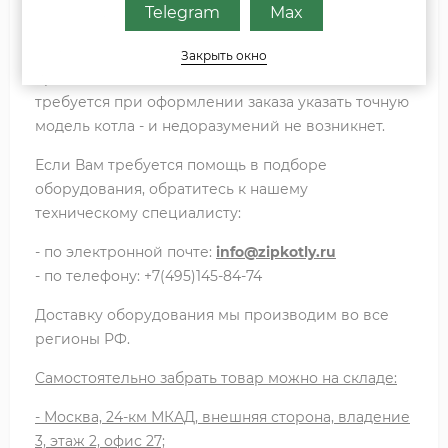
Telegram
Max
датчика на горячую воду.
Купить датчик температуры Viessmann мы
Закрыть окно
предлагаем для любой модели котла. От Вас
требуется при оформлении заказа указать точную
модель котла - и недоразумений не возникнет.
Если Вам требуется помощь в подборе
оборудования, обратитесь к нашему
техническому специалисту:
- по электронной почте:
info@zipkotly.ru
- по телефону: +7(495)145-84-74
Доставку оборудования мы производим во все
регионы РФ.
Самостоятельно забрать товар можно на складе:
- Москва, 24-км МКАД, внешняя сторона, владение
3, этаж 2, офис 27;