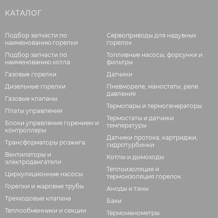
КАТАЛОГ
Подбор запчасти по
Сервоприводы для надувных
наименованию горелки
горелок
Подбор запчасти по
Топливные насосы, форсунки и
наименованию котла
фильтры
Газовые горелки
Датчики
Дизельные горелки
Пневмореле, маностаты, реле
давления
Газовые клапаны
Термопары и термогенераторы
Платы управления
Термостаты и датчики
Блоки управления горением и
температуры
контроллеры
Датчики протока, картриджи,
Трансформаторы розжига
гидротурбинки
Вентиляторы и
Котлы и дымоходы
электродвигатели
Теплоизоляция и
Циркуляционные насосы
термоизоляция горелок
Горелки и жаровые трубы
Аноды и тэны
Трехходовые клапана
Баки
Теплообменники и секции
Термоманометры