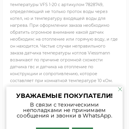
температуры VFS 1-20 с артикулом 7828749,
определяющий не только проток воды через
котел, но и температуру входящей воды для
нагрева. При оформлении заказа необходимо
обратить огромное внимание какой датчик
необходим: на отопление или горячую воду, и где
он находится. Частые случаи неправильного
заказа датчика температуры котлов Viessmann
возникают по причине огромной схожести
датчика гвс и датчика на отопление по
конструкции и сопротивлению, которое
составляет при комнатной температуре 10 кОм.
В чем заключается разница датчиков
УВАЖАЕМЫЕ ПОКУПАТЕЛИ!
температуры: во-первых это место монтирования
В связи с техническими
и конструктивные размеры датчиков. Датчик
неполадками не принимаем
температуры горячей воды котлов Viessmann
сообщения и звонки в WhatsApp.
Vitopend 100 WH1D значительно длиннее, его
длина 67 мм. На чертеже показаны размеры