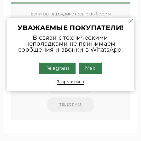
Если вы затрудняетесь с выбором
комплектующих, присылайте фото
УВАЖАЕМЫЕ ПОКУПАТЕЛИ!
шильда оборудования или запчасти
удобным для Вас способом
В связи с техническими
неполадками не принимаем
сообщения и звонки в WhatsApp.
Наши специалисты свяжутся с Вами.
INFO@ZIPKOTLY.RU
Telegram
Max
Закрыть окно
MAX
TELEGRAM