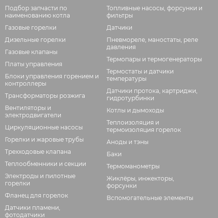
Подбор запчасти по
Топливные насосы, форсунки и
наименованию котла
фильтры
Газовые горелки
Датчики
Дизельные горелки
Пневмореле, маностаты, реле
давления
Газовые клапаны
Термопары и термогенераторы
Платы управления
Термостаты и датчики
Блоки управления горением и
температуры
контроллеры
Датчики протока, картриджи,
Трансформаторы розжига
гидротурбинки
Вентиляторы и
Котлы и дымоходы
электродвигатели
Теплоизоляция и
Циркуляционные насосы
термоизоляция горелок
Горелки и жаровые трубы
Аноды и тэны
Трехходовые клапана
Баки
Теплообменники и секции
Термоманометры
Электроды и пилотные
Жиклёры, инжекторы,
горелки
форсунки
Фланец для горелок
Вспомогательные элементы
Датчики пламени,
фотодатчики