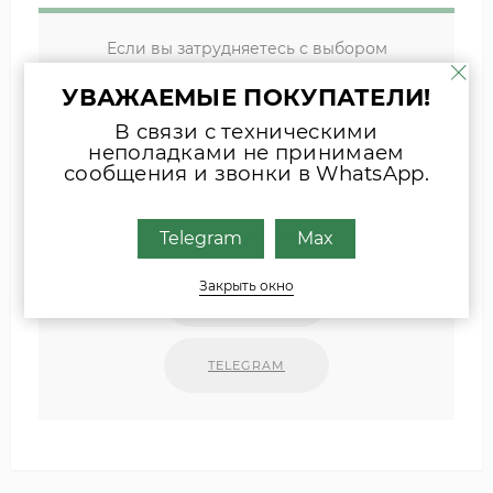
Если вы затрудняетесь с выбором
комплектующих, присылайте фото
УВАЖАЕМЫЕ ПОКУПАТЕЛИ!
шильда оборудования или запчасти
удобным для Вас способом
В связи с техническими
неполадками не принимаем
сообщения и звонки в WhatsApp.
Наши специалисты свяжутся с Вами.
INFO@ZIPKOTLY.RU
Telegram
Max
Закрыть окно
MAX
TELEGRAM