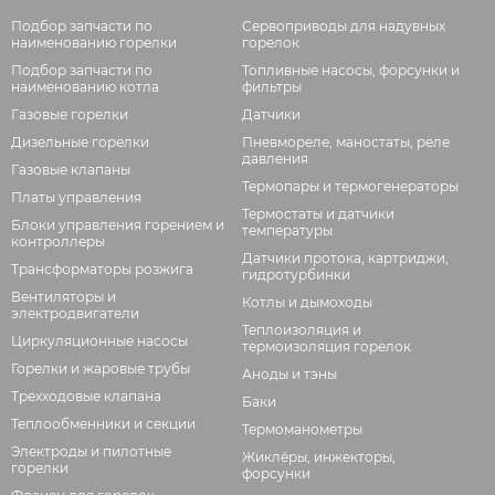
Подбор запчасти по
Сервоприводы для надувных
наименованию горелки
горелок
Подбор запчасти по
Топливные насосы, форсунки и
наименованию котла
фильтры
Газовые горелки
Датчики
Дизельные горелки
Пневмореле, маностаты, реле
давления
Газовые клапаны
Термопары и термогенераторы
Платы управления
Термостаты и датчики
Блоки управления горением и
температуры
контроллеры
Датчики протока, картриджи,
Трансформаторы розжига
гидротурбинки
Вентиляторы и
Котлы и дымоходы
электродвигатели
Теплоизоляция и
Циркуляционные насосы
термоизоляция горелок
Горелки и жаровые трубы
Аноды и тэны
Трехходовые клапана
Баки
Теплообменники и секции
Термоманометры
Электроды и пилотные
Жиклёры, инжекторы,
горелки
форсунки