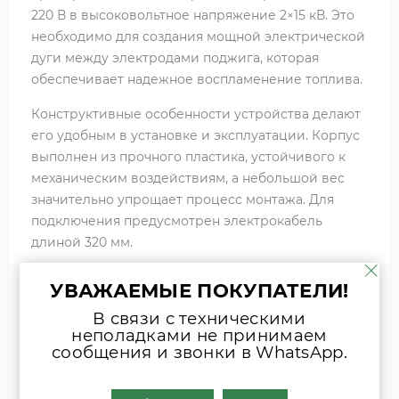
220 В в высоковольтное напряжение 2×15 кВ. Это
необходимо для создания мощной электрической
дуги между электродами поджига, которая
обеспечивает надежное воспламенение топлива.
Конструктивные особенности устройства делают
его удобным в установке и эксплуатации. Корпус
выполнен из прочного пластика, устойчивого к
механическим воздействиям, а небольшой вес
значительно упрощает процесс монтажа. Для
подключения предусмотрен электрокабель
длиной 320 мм.
Технические характеристики включают
УВАЖАЕМЫЕ ПОКУПАТЕЛИ!
продолжительность рабочего цикла 33%, что
В связи с техническими
обеспечивает стабильную работу устройства.
неполадками не принимаем
Особое внимание уделено безопасности:
сообщения и звонки в WhatsApp.
надежная изоляция высоковольтных элементов
гарантирует безопасную эксплуатацию узла