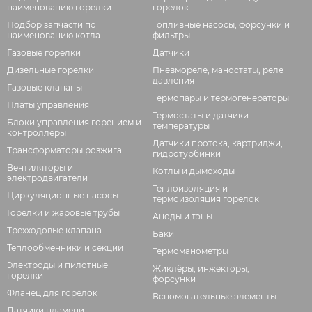
наименованию горелки
горелок
Подбор запчасти по
Топливные насосы, форсунки и
наименованию котла
фильтры
Газовые горелки
Датчики
Дизельные горелки
Пневмореле, маностаты, реле
давления
Газовые клапаны
Термопары и термогенераторы
Платы управления
Термостаты и датчики
Блоки управления горением и
температуры
контроллеры
Датчики протока, картриджи,
Трансформаторы розжига
гидротурбинки
Вентиляторы и
Котлы и дымоходы
электродвигатели
Теплоизоляция и
Циркуляционные насосы
термоизоляция горелок
Горелки и жаровые трубы
Аноды и тэны
Трехходовые клапана
Баки
Теплообменники и секции
Термоманометры
Электроды и пилотные
Жиклёры, инжекторы,
горелки
форсунки
Фланец для горелок
Вспомогательные элементы
Датчики пламени,