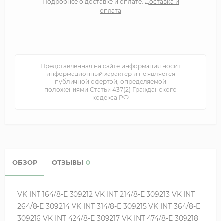
Подробнее о доставке и оплате:
Доставка и
оплата
Представленная на сайте информация носит
информационный характер и не является
публичной офертой, определяемой
положениями Статьи 437(2) Гражданского
кодекса РФ
ОБЗОР
ОТЗЫВЫ
0
VK INT 164/8-E 309212 VK INT 214/8-E 309213 VK INT
264/8-E 309214 VK INT 314/8-E 309215 VK INT 364/8-E
309216 VK INT 424/8-E 309217 VK INT 474/8-E 309218