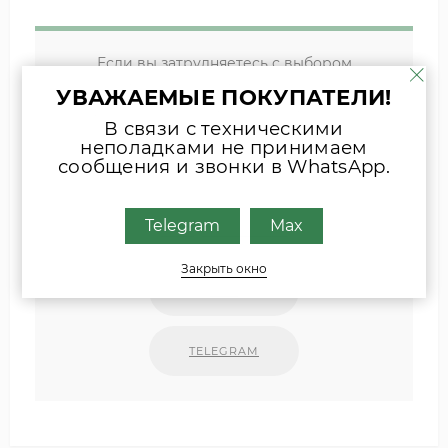
Если вы затрудняетесь с выбором
комплектующих, присылайте фото
УВАЖАЕМЫЕ ПОКУПАТЕЛИ!
шильда оборудования или запчасти
В связи с техническими
удобным для Вас способом
неполадками не принимаем
сообщения и звонки в WhatsApp.
Наши специалисты свяжутся с Вами.
Telegram
Max
INFO@ZIPKOTLY.RU
Закрыть окно
MAX
TELEGRAM