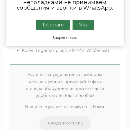
неполадками не принимаем
Котел настенный газовый GC7000iW 35
сообщения и звонки в WhatsApp.
Котел настенный газовый GC7000iW 42
Котел настенный газовый GC7000iW 30/35C
Котел настенный газовый GC7000iW 35
Telegram
Max
Котел настенный газовый GC7000iW 42
Котел Logamax plus GB172-30 iKW (белый)
Закрыть окно
Котел Logamax plus GB172-35 iW (белый)
Котел Logamax plus GB172-42 iW (белый)
Если вы затрудняетесь с выбором
комплектующих, присылайте фото
шильда оборудования или запчасти
удобным для Вас способом
Наши специалисты свяжутся с Вами.
INFO@ZIPKOTLY.RU