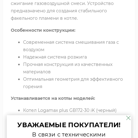
сжигание газовоздушной смеси. Устройство
предназначено для создания стабильного
факельного пламени в котле.
Особенности конструкции:
Современная система смешивания газа с
воздухом
Надежная система розжига
Прочная конструкция из качественных
материалов
Оптимальная геометрия для эффективного
горения
Устанавливается на котлы моделей:
Котел Logamax plus GB172-30 iK (черный)
Котел Logamax plus GB172-35 i (черный)
УВАЖАЕМЫЕ ПОКУПАТЕЛИ!
Котел Logamax plus GB172-42 i (черный)
Котел настенный газовый GC7000iW 30/35C
В связи с техническими