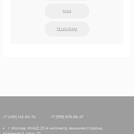
MAX
TELEGRAM
+7 (495) 145-84-74
+7 (999) 876-86-47
г. Москва, МКАД 23-й километр, внешняя сторона,
владение 3, офис 27