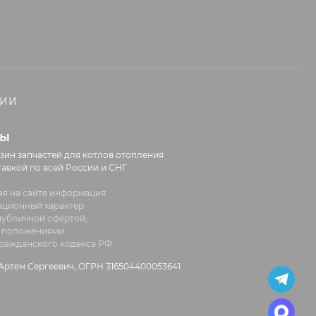
НИИ
лы
зин запчастей для котлов отопления
тавкой по всей России и СНГ
я на сайте информация
ационный характер
 публичной офертой,
 положениями
 Гражданского кодекса РФ
ртем Сергеевич, ОГРН 316504400053641