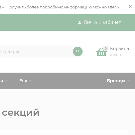
×
ением. Получить более подробную информацию можно
здесь
.
Личный кабинет
Корзина
0
(пусто)
ки
Еще
Бренды
 секций