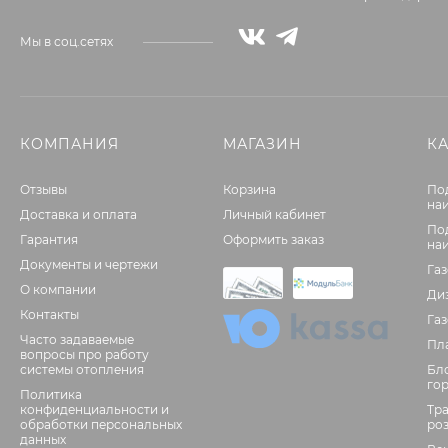
Мы в соц.сетях
КОМПАНИЯ
МАГАЗИН
К
Отзывы
Корзина
По
на
Доставка и оплата
Личный кабинет
По
Гарантия
Оформить заказ
на
Документы и чертежи
Га
О компании
Ди
Контакты
Га
Часто задаваемые
Пл
вопросы про работу
системы отопления
Бл
го
Политика
конфиденциальности и
Тр
обработки персональных
ро
данных