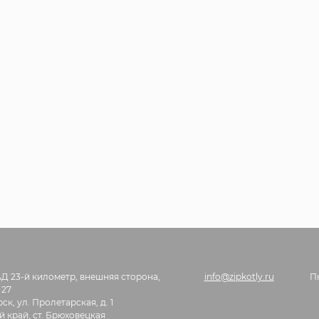
АД 23-й километр, внешняя сторона,
info@zipkotly.ru
П
 27
ск, ул. Пролетарская, д. 1
 край, ст. Брюховецкая