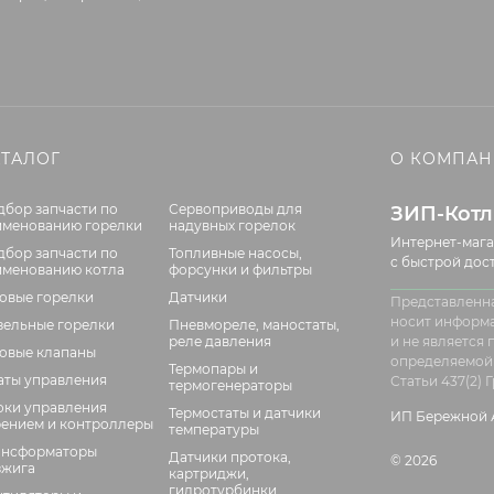
АТАЛОГ
О КОМПА
дбор запчасти по
Сервоприводы для
ЗИП-Кот
именованию горелки
надувных горелок
Интернет-мага
дбор запчасти по
Топливные насосы,
с быстрой дос
именованию котла
форсунки и фильтры
зовые горелки
Датчики
Представленна
носит информ
зельные горелки
Пневмореле, маностаты,
реле давления
и не является
зовые клапаны
определяемой
Термопары и
аты управления
Статьи 437(2)
термогенераторы
оки управления
Термостаты и датчики
ИП Бережной А
рением и контроллеры
температуры
ансформаторы
Датчики протока,
© 2026
зжига
картриджи,
гидротурбинки