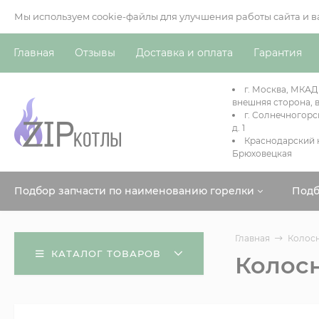
Мы используем cookie-файлы для улучшения работы сайта и 
Главная
Отзывы
Доставка и оплата
Гарантия
г. Москва, МКАД
внешняя сторона, в
г. Солнечногорс
д. 1
Краснодарский к
Брюховецкая
Подбор запчасти по наименованию горелки
Подб
Главная
Колосн
КАТАЛОГ ТОВАРОВ
Колосн