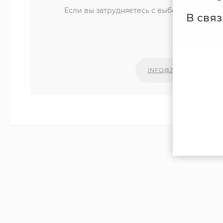
Если вы затрудняетесь с выбором компле
В свя
уд
Наши сп
INFO@ZIPKOTLY.RU