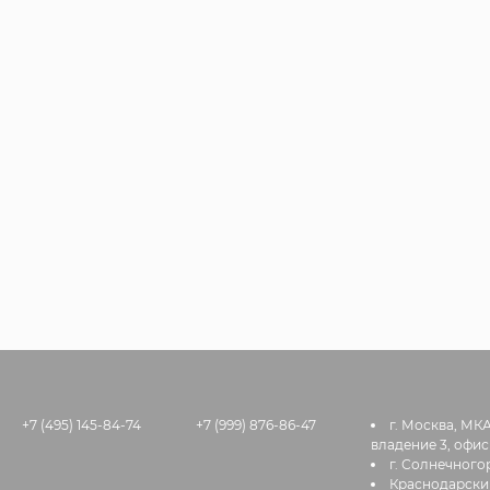
+7 (495) 145-84-74
+7 (999) 876-86-47
г. Москва, МК
владение 3, офис
г. Солнечногор
Краснодарский