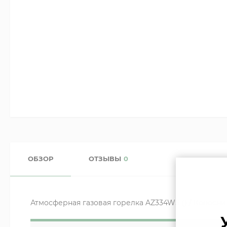
ОБЗОР
ОТЗЫВЫ
0
Атмосферная газовая горелка AZ334WS () / Колосни