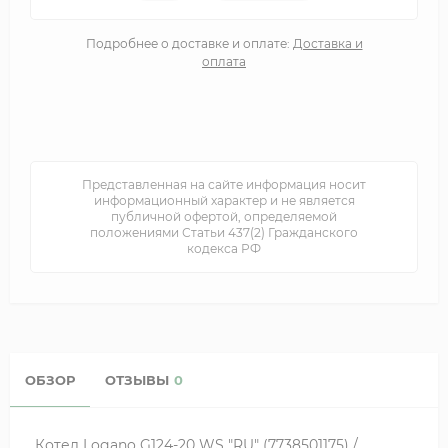
Подробнее о доставке и оплате:
Доставка и
оплата
Представленная на сайте информация носит
информационный характер и не является
публичной офертой, определяемой
положениями Статьи 437(2) Гражданского
кодекса РФ
ОБЗОР
ОТЗЫВЫ
0
Котел Logano G124-20 WS "RU" (7738501175) /