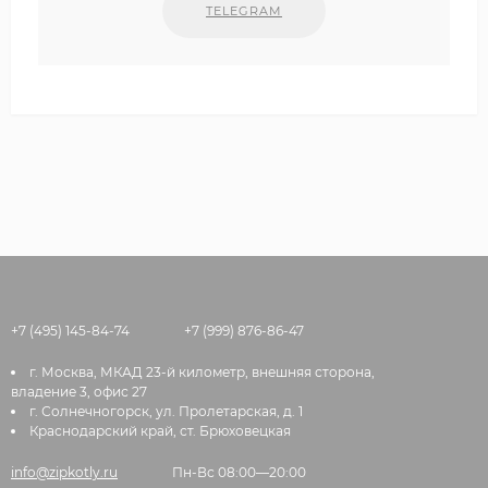
TELEGRAM
+7 (495) 145-84-74
+7 (999) 876-86-47
г. Москва, МКАД 23-й километр, внешняя сторона,
владение 3, офис 27
г. Солнечногорск, ул. Пролетарская, д. 1
Краснодарский край, ст. Брюховецкая
info@zipkotly.ru
Пн-Вс 08:00—20:00