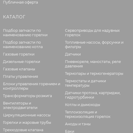
Публичная оферта
КАТАЛОГ
Подбор запчасти по
Сервоприводы для надувных
наименованию горелки
горелок
Подбор запчасти по
Топливные насосы, форсунки и
наименованию котла
фильтры
Газовые горелки
Датчики
Дизельные горелки
Пневмореле, маностаты, реле
давления
Газовые клапаны
Термопары и термогенераторы
Платы управления
Термостаты и датчики
Блоки управления горением и
температуры
контроллеры
Датчики протока, картриджи,
Трансформаторы розжига
гидротурбинки
Вентиляторы и
Котлы и дымоходы
электродвигатели
Теплоизоляция и
Циркуляционные насосы
термоизоляция горелок
Горелки и жаровые трубы
Аноды и тэны
Трехходовые клапана
Баки