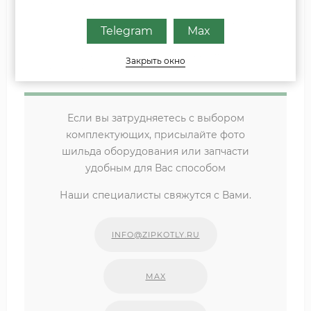
Горизонтальный комплект подключения котла
Котел Logano G124-20 WS (RU TOP) (8732204647) /
Telegram
Max
Комплект подключения вертикальный Котел
Logano G124-20 WS (RU TOP) (8732204647) /
Закрыть окно
Комплект подключения гориз
Если вы затрудняетесь с выбором
комплектующих, присылайте фото
шильда оборудования или запчасти
удобным для Вас способом
Наши специалисты свяжутся с Вами.
INFO@ZIPKOTLY.RU
MAX