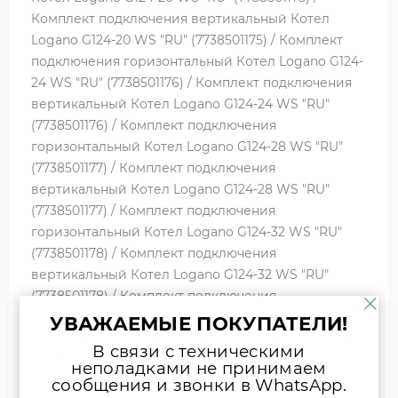
Комплект подключения вертикальный Котел
Logano G124-20 WS "RU" (7738501175) / Комплект
подключения горизонтальный Котел Logano G124-
24 WS "RU" (7738501176) / Комплект подключения
вертикальный Котел Logano G124-24 WS "RU"
(7738501176) / Комплект подключения
горизонтальный Котел Logano G124-28 WS "RU"
(7738501177) / Комплект подключения
вертикальный Котел Logano G124-28 WS "RU"
(7738501177) / Комплект подключения
горизонтальный Котел Logano G124-32 WS "RU"
(7738501178) / Комплект подключения
вертикальный Котел Logano G124-32 WS "RU"
(7738501178) / Комплект подключения
горизонтальный Котел напольный газовый Gaz
УВАЖАЕМЫЕ ПОКУПАТЕЛИ!
5000 F 32 RU (CFB140) (7738500195) / Вертикальный
В связи с техническими
комплект подключения котла Котел напольный
неполадками не принимаем
газовый Gaz 5000 F 32 RU (CFB140) (7738500195) /
сообщения и звонки в WhatsApp.