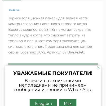
Термоизоляционная панель для задней части
камеры сгорания настенного газового котла
Buderus мощностью 28 кВт помогает сохранять
тепло внутри котла, что снижает затраты на
топливо и повышает комфорт эксплуатации
системы отопления. П
редназначена
для
котлов
серии
Logamax
U072. Артикул 87186434340.
УВАЖАЕМЫЕ ПОКУПАТЕЛИ!
Если вы затрудняетесь с выбором
комплектующих, присылайте фото
В связи с техническими
шильда оборудования или запчасти
неполадками не принимаем
сообщения и звонки в WhatsApp.
удобным для Вас способом
Наши специалисты свяжутся с Вами.
Telegram
Max