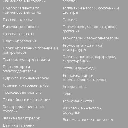
наименованию горелки
горелок
Подбор запчасти по
Топливные насосы, форсунки и
наименованию котла
фильтры
Газовые горелки
Датчики
Дизельные горелки
Пневмореле, маностаты, реле
давления
Газовые клапаны
Термопары и термогенераторы
Платы управления
Термостаты и датчики
Блоки управления горением и
температуры
контроллеры
Датчики протока, картриджи,
Трансформаторы розжига
гидротурбинки
Вентиляторы и
Котлы и дымоходы
электродвигатели
Теплоизоляция и
Циркуляционные насосы
термоизоляция горелок
Горелки и жаровые трубы
Аноды и тэны
Трехходовые клапана
Баки
Теплообменники и секции
Термоманометры
Электроды и пилотные
Жиклёры, инжекторы,
горелки
форсунки
Фланец для горелок
Вспомогательные элементы
Датчики пламени,