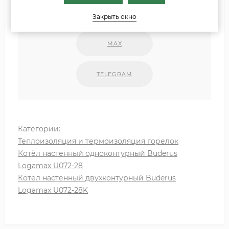
INFO@ZIPKOTLY.RU
Закрыть окно
MAX
TELEGRAM
Категории:
Теплоизоляция и термоизоляция горелок
Котёл настенный одноконтурный Buderus
Logamax U072-28
Котёл настенный двухконтурный Buderus
Logamax U072-28K