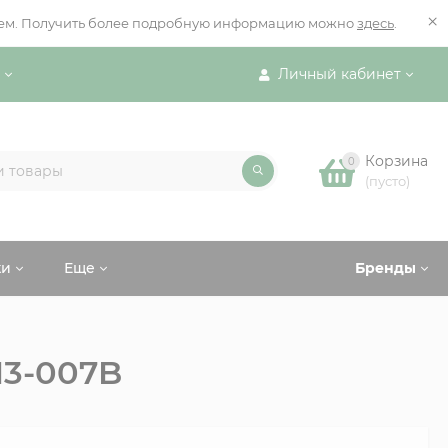
×
ением. Получить более подробную информацию можно
здесь
.
Личный кабинет
Корзина
0
(пусто)
ки
Еще
Бренды
13-007B