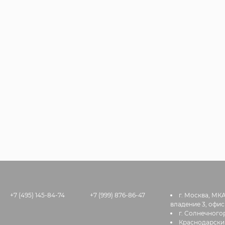
+7 (495) 145-84-74
+7 (999) 876-86-47
г. Москва, МК
владение 3, офис
г. Солнечногор
Краснодарский