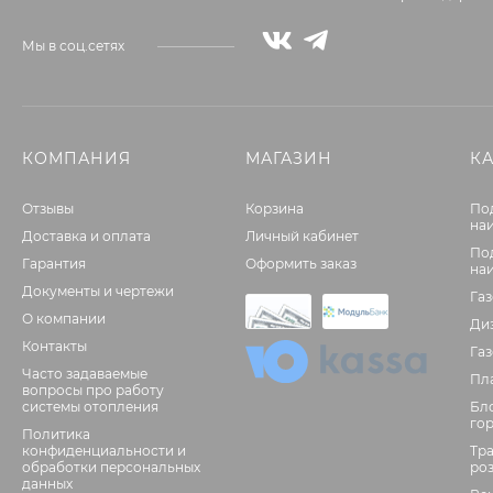
Мы в соц.сетях
КОМПАНИЯ
МАГАЗИН
К
Отзывы
Корзина
По
на
Доставка и оплата
Личный кабинет
По
Гарантия
Оформить заказ
на
Документы и чертежи
Га
О компании
Ди
Контакты
Га
Часто задаваемые
Пл
вопросы про работу
системы отопления
Бл
го
Политика
конфиденциальности и
Тр
обработки персональных
ро
данных