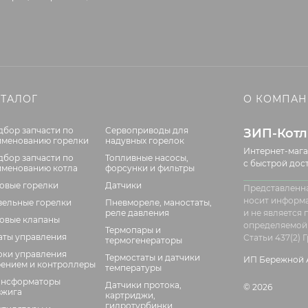
АТАЛОГ
О КОМПА
дбор запчасти по
Сервоприводы для
ЗИП-Кот
именованию горелки
надувных горелок
Интернет-мага
дбор запчасти по
Топливные насосы,
с быстрой дос
именованию котла
форсунки и фильтры
зовые горелки
Датчики
Представленна
носит информ
зельные горелки
Пневмореле, маностаты,
реле давления
и не является
зовые клапаны
определяемой
Термопары и
аты управления
Статьи 437(2)
термогенераторы
оки управления
Термостаты и датчики
ИП Бережной А
рением и контроллеры
температуры
ансформаторы
Датчики протока,
© 2026
зжига
картриджи,
гидротурбинки