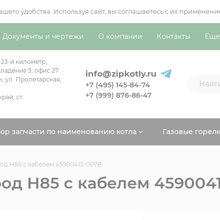
вашего удобства. Используя сайт, вы соглашаетесь с их примен
Документы и чертежи
О компании
Контакты
Еще
 23-й километр,
ладение 3, офис 27
info@zipkotly.ru
к, ул. Пролетарская,
+7 (495) 145-84-74
+7 (999) 876-86-47
рай, ст.
ор запчасти по наименованию котла
Газовые горел
од H85 с кабелем 45900413-007B
од H85 с кабелем 459004