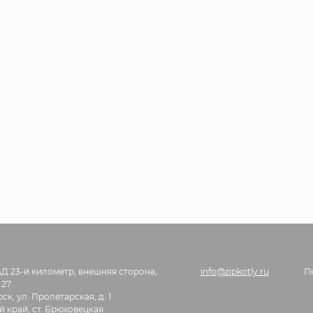
АД 23-й километр, внешняя сторона,
info@zipkotly.ru
П
 27
ск, ул. Пролетарская, д. 1
 край, ст. Брюховецкая