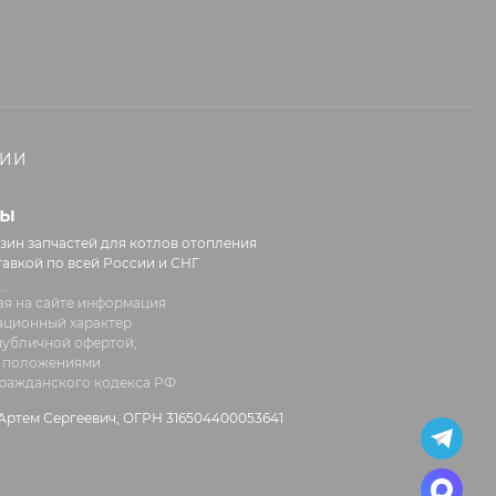
НИИ
лы
зин запчастей для котлов отопления
тавкой по всей России и СНГ
я на сайте информация
ационный характер
 публичной офертой,
 положениями
 Гражданского кодекса РФ
ртем Сергеевич, ОГРН 316504400053641