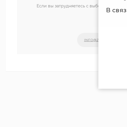
Если вы затрудняетесь с выбором компле
В свя
уд
Наши сп
INFO@ZIPKOTLY.RU