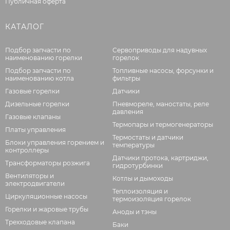
Публичная оферта
КАТАЛОГ
Подбор запчасти по
Сервоприводы для надувных
наименованию горелки
горелок
Подбор запчасти по
Топливные насосы, форсунки и
наименованию котла
фильтры
Газовые горелки
Датчики
Дизельные горелки
Пневмореле, маностаты, реле
давления
Газовые клапаны
Термопары и термогенераторы
Платы управления
Термостаты и датчики
Блоки управления горением и
температуры
контроллеры
Датчики протока, картриджи,
Трансформаторы розжига
гидротурбинки
Вентиляторы и
Котлы и дымоходы
электродвигатели
Теплоизоляция и
Циркуляционные насосы
термоизоляция горелок
Горелки и жаровые трубы
Аноды и тэны
Трехходовые клапана
Баки