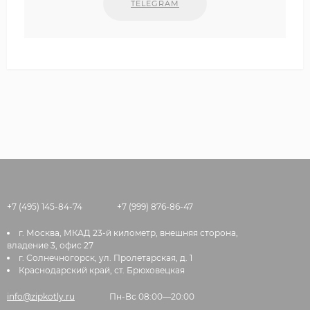
TELEGRAM
+7 (495) 145-84-74
+7 (999) 876-86-47
г. Москва, МКАД 23-й километр, внешняя сторона,
владение 3, офис 27
г. Солнечногорск, ул. Пролетарская, д. 1
Краснодарский край, ст. Брюховецкая
info@zipkotly.ru
Пн-Вс 08:00—20:00