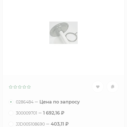
Цена по запросу
0286484
1 692,16
₽
300009701
403,11
₽
JJD005108690