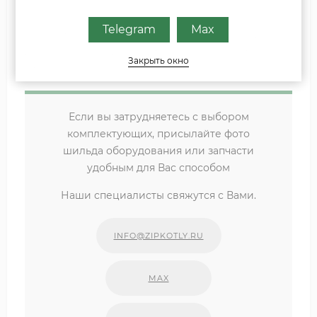
9K11, 9KR11 12K11 Скат 12K11, 12KR11 15K11 Скат 15K11,
Telegram
Max
15KR11 18K11 Скат 18K11, 18KR11 21K11 Скат 21K11, 21KR11
24K11 Скат 24K11, 24KR11 28K11 Скат 0010006873,
Закрыть окно
28K11
Если вы затрудняетесь с выбором
комплектующих, присылайте фото
шильда оборудования или запчасти
удобным для Вас способом
Наши специалисты свяжутся с Вами.
INFO@ZIPKOTLY.RU
MAX