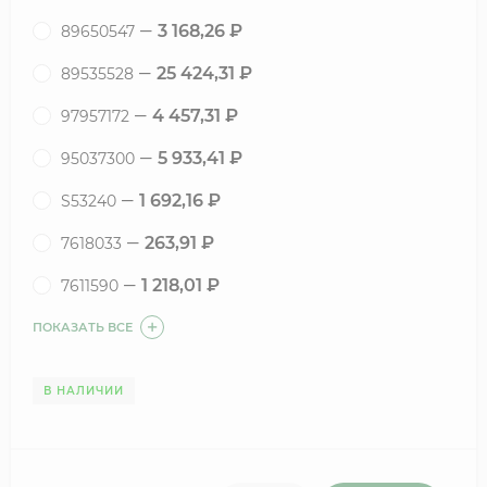
3 168,26
₽
89650547
25 424,31
₽
89535528
4 457,31
₽
97957172
5 933,41
₽
95037300
1 692,16
₽
S53240
263,91
₽
7618033
1 218,01
₽
7611590
ПОКАЗАТЬ ВСЕ
В НАЛИЧИИ