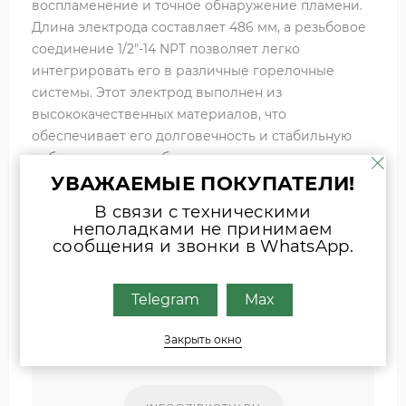
воспламенение и точное обнаружение пламени.
Длина электрода составляет 486 мм, а резьбовое
соединение 1/2"-14 NPT позволяет легко
интегрировать его в различные горелочные
системы. Этот электрод выполнен из
высококачественных материалов, что
обеспечивает его долговечность и стабильную
работу в самых требовательных условиях
эксплуатации. Артикул 13581.
УВАЖАЕМЫЕ ПОКУПАТЕЛИ!
В связи с техническими
неполадками не принимаем
сообщения и звонки в WhatsApp.
Если вы затрудняетесь с выбором
комплектующих, присылайте фото
шильда оборудования или запчасти
Telegram
Max
удобным для Вас способом
Закрыть окно
Наши специалисты свяжутся с Вами.