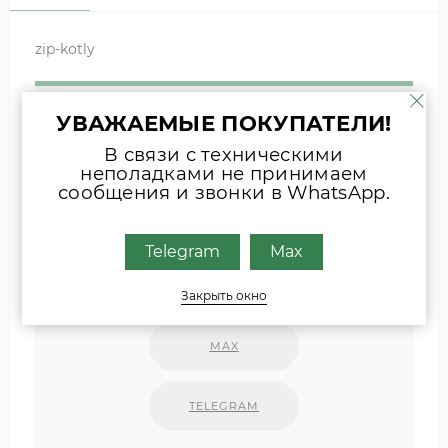
zip-kotly
Если вы затрудняетесь с выбором
УВАЖАЕМЫЕ ПОКУПАТЕЛИ!
комплектующих, присылайте фото
В связи с техническими
шильда оборудования или запчасти
неполадками не принимаем
удобным для Вас способом
сообщения и звонки в WhatsApp.
Наши специалисты свяжутся с Вами.
Telegram
Max
INFO@ZIPKOTLY.RU
Закрыть окно
MAX
TELEGRAM