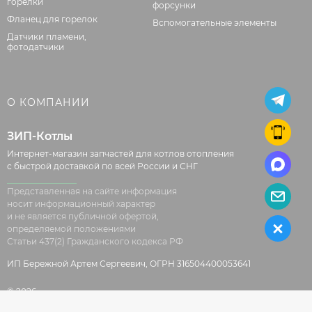
горелки
форсунки
Фланец для горелок
Вспомогательные элементы
Датчики пламени,
фотодатчики
О КОМПАНИИ
ЗИП-Котлы
Интернет-магазин запчастей для котлов отопления
с быстрой доставкой по всей России и СНГ
Представленная на сайте информация
носит информационный характер
и не является публичной офертой,
определяемой положениями
Статьи 437(2) Гражданского кодекса РФ
ИП Бережной Артем Сергеевич, ОГРН 316504400053641
© 2026