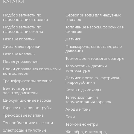
КАТАЛОГ
Подбор запчасти по
Сервоприводы для надувных
наименованию горелки
горелок
Подбор запчасти по
Топливные насосы, форсунки и
наименованию котла
фильтры
Газовые горелки
Датчики
Дизельные горелки
Пневмореле, маностаты, реле
давления
Газовые клапаны
Термопары и термогенераторы
Платы управления
Термостаты и датчики
Блоки управления горением и
температуры
контроллеры
Датчики протока, картриджи,
Трансформаторы розжига
гидротурбинки
Вентиляторы и
Котлы и дымоходы
электродвигатели
Теплоизоляция и
Циркуляционные насосы
термоизоляция горелок
Горелки и жаровые трубы
Аноды и тэны
Трехходовые клапана
Баки
Теплообменники и секции
Термоманометры
Электроды и пилотные
Жиклёры, инжекторы,