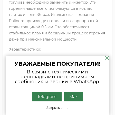
топлива необходимо заменить инжектор. Эти
горелки чаще всего используются в котлах,
плитах и конвейерах. Итальянская компания
Polidoro производит горелки из жаропрочной
стали толщиной 0,5 мм. Это обеспечивает
стабильное пламя и бесшумный процесс горения
даже при максимальной мощности.
Характеристики:
Диаметр -51 мм;
УВАЖАЕМЫЕ ПОКУПАТЕЛИ!
Длина - 450 мм;
В связи с техническими
Максимальная выдаваемая мощность - 16 кВт.
неполадками не принимаем
сообщения и звонки в WhatsApp.
Telegram
Max
Если вы затрудняетесь с выбором
комплектующих, присылайте фото
Закрыть окно
шильда оборудования или запчасти