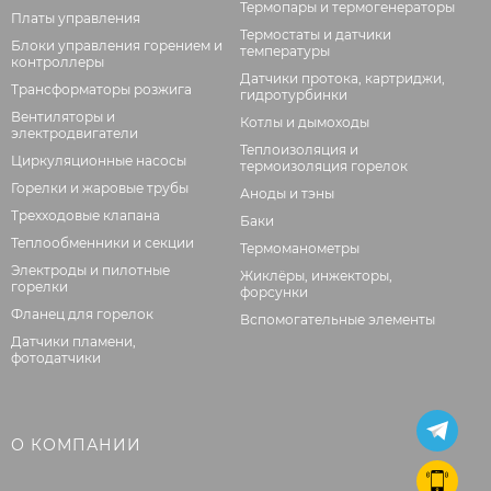
Термопары и термогенераторы
Платы управления
Термостаты и датчики
Блоки управления горением и
температуры
контроллеры
Датчики протока, картриджи,
Трансформаторы розжига
гидротурбинки
Вентиляторы и
Котлы и дымоходы
электродвигатели
Теплоизоляция и
Циркуляционные насосы
термоизоляция горелок
Горелки и жаровые трубы
Аноды и тэны
Трехходовые клапана
Баки
Теплообменники и секции
Термоманометры
Электроды и пилотные
Жиклёры, инжекторы,
горелки
форсунки
Фланец для горелок
Вспомогательные элементы
Датчики пламени,
фотодатчики
О КОМПАНИИ